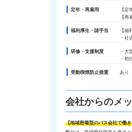
定年・再雇用
【定年
【再
福利厚生・諸手当
【福
・社
研修・支援制度
・大
・初
受動喫煙防止措置
あり
会社からのメ
【地域密着型のバス会社で働き
弊社は、茨城県鉾田市を拠点と