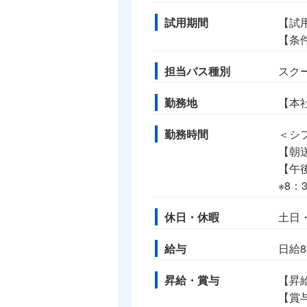
試用期間
【試
【条
担当バス種別
スク
勤務地
【本社
勤務時間
＜シ
【朝送
【午後
※8
休日・休暇
土日
給与
日給
昇給・賞与
【昇
【賞