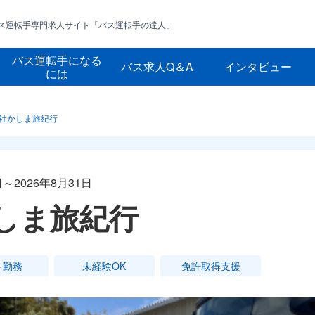
ス運転手専門求人サイト
「バス運転手の達人」
バス運転手になる
バス求人Q＆A
インタビュー
には
社かしま旅紀行
～2026年8月31日
しま旅紀行
ト勤務
未経験OK
免許取得支援