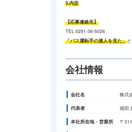
3.内定
【応募連絡先】
TEL 0291-36-5026
「バス運転手の達人を見た」
と
会社情報
会社名
株式
代表者
堀田 
本社所在地・営業所
〒31