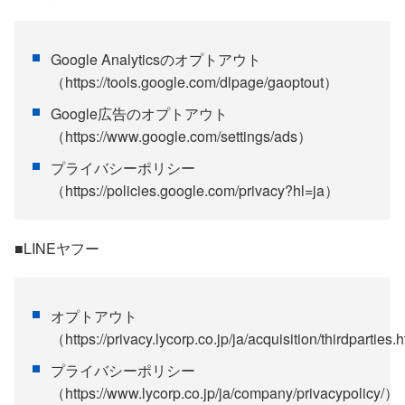
Google Analyticsのオプトアウト
（https://tools.google.com/dlpage/gaoptout）
Google広告のオプトアウト
（https://www.google.com/settings/ads）
プライバシーポリシー
（https://policies.google.com/privacy?hl=ja）
■LINEヤフー
オプトアウト
（https://privacy.lycorp.co.jp/ja/acquisition/thirdparties
プライバシーポリシー
（https://www.lycorp.co.jp/ja/company/privacypolicy/）