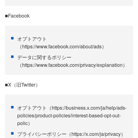
■Facebook
オプトアウト
（https://www.facebook.com/about/ads）
データに関するポリシー
（https://www.facebook.com/privacy/explanation）
■X（旧Twitter）
オプトアウト（https://business.x.com/ja/help/ads-
policies/product-policies/interest-based-opt-out-
polic）
プライバシーポリシー（https://x.com/ja/privacy）