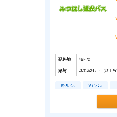
勤務地
福岡県
給与
基本給24万～（諸手
貸切バス
送迎バス