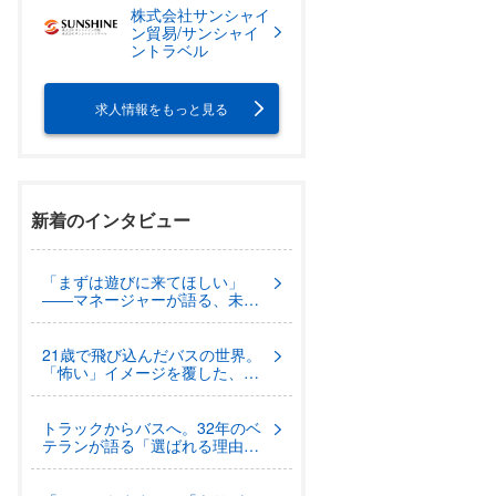
株式会社サンシャイ
ン貿易/サンシャイ
ントラベル
求人情報をもっと見る
新着のインタビュー
「まずは遊びに来てほしい」
――マネージャーが語る、未経
験からプロを目指せる理由と、
深谷で働く魅力。【深谷観光バ
ス株式会社】
21歳で飛び込んだバスの世界。
「怖い」イメージを覆した、温
かい先輩とプロの技術。【深谷
観光バス株式会社】
トラックからバスへ。32年のベ
テランが語る「選ばれる理由」
と「現場のリアル」【株式会社
ORS】